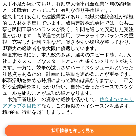
人手不足が続いており、有効求人倍率は全産業平均の約4倍
と、求職者にとって非常に有利な売り手市場です。
佐久市では安定した建設需要があり、地域の建設会社が積極
的に人材を募集しています。成康建設株式会社では、公共工
事と民間工事のバランスが良く、年間を通して安定した受注
量があります。高待遇での採用、ワークライフバランスの重
視、充実した福利厚生など、働きやすい環境が整っており、
即戦力の経験者を最大限に優遇しています。
年度末転職には、求人数の多さ、選考のスピード感、4月入
社によるスムーズなスタートといった多くのメリットがあり
ます。一方で、競争の激しさやハードスケジュールといった
注意点もあるため、計画的に活動を進めることが重要です。
転職活動を始める時期によって戦略は異なりますが、自己分
析や企業研究をしっかり行い、自分に合ったペースでスケジ
ュールを組むことが成功の鍵となります。
土木施工管理技士の資格や経験を活かして、
佐久市でキャリ
アアップを目指す
なら、この転職のハイシーズンを逃さず、
積極的に行動を起こしましょう。
採用情報を詳しく見る