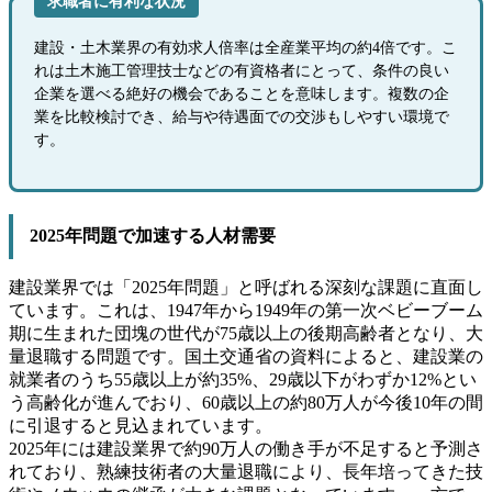
求職者に有利な状況
建設・土木業界の有効求人倍率は全産業平均の約4倍です。こ
れは土木施工管理技士などの有資格者にとって、条件の良い
企業を選べる絶好の機会であることを意味します。複数の企
業を比較検討でき、給与や待遇面での交渉もしやすい環境で
す。
2025年問題で加速する人材需要
建設業界では「2025年問題」と呼ばれる深刻な課題に直面し
ています。これは、1947年から1949年の第一次ベビーブーム
期に生まれた団塊の世代が75歳以上の後期高齢者となり、大
量退職する問題です。国土交通省の資料によると、建設業の
就業者のうち55歳以上が約35%、29歳以下がわずか12%とい
う高齢化が進んでおり、60歳以上の約80万人が今後10年の間
に引退すると見込まれています。
2025年には建設業界で約90万人の働き手が不足すると予測さ
れており、熟練技術者の大量退職により、長年培ってきた技