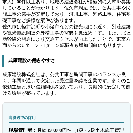
求人は60件以上あり、地域の建設会社が積極的に人材を募集
していることがわかります。佐久市周辺では、公共工事や民
間工事の需要が安定しており、河川工事、道路工事、住宅基
礎工事など多様な案件があります。
佐久市は軽井沢町や小諸市などの観光地にも近く、別荘建築
や観光施設関連の外構工事の需要も見込めます。また、北陸
新幹線の開通により交通アクセスが向上したことで、東京方
面からのUターン・Iターン転職者も増加傾向にあります。
成康建設の働きやすさ
成康建設株式会社は、公共工事と民間工事のバランスが良
く、年間を通して安定した受注量を誇る企業です。多くのご
依頼主様と厚い信頼関係を築いており、長期的に安定して働
ける環境が整っています。
高待遇での採用
現場管理者：
月給350,000円〜（1級・2級土木施工管理